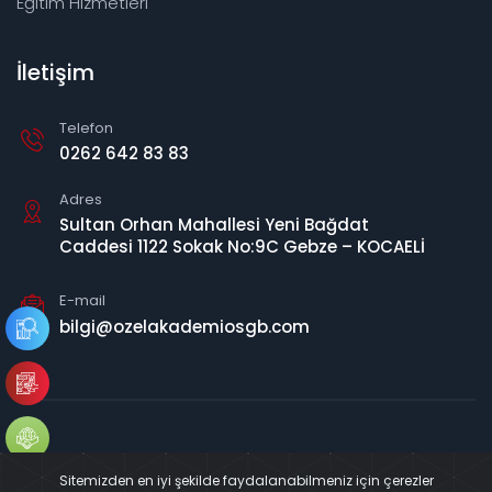
Eğitim Hizmetleri
İletişim
Telefon
0262 642 83 83
Adres
Sultan Orhan Mahallesi Yeni Bağdat
Caddesi 1122 Sokak No:9C Gebze – KOCAELİ
E-mail
bilgi@ozelakademiosgb.com
© 2019
Essente Bilişim
| Tüm Hakları Saklıdır
Sitemizden en iyi şekilde faydalanabilmeniz için çerezler