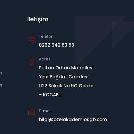
İletişim
Telefon
0262 642 83 83
Adres
Sultan Orhan Mahallesi
ı
Yeni Bağdat Caddesi
rı
1122 Sokak No:9C Gebze
– KOCAELİ
E-mail
bilgi@ozelakademiosgb.com