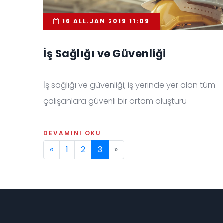
16 ALL.JAN 2019 11:09
İş Sağlığı ve Güvenliği
İş sağlığı ve güvenliği; iş yerinde yer alan tüm
çalışanlara güvenli bir ortam oluşturu
DEVAMINI OKU
«
1
2
3
»